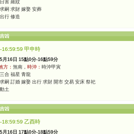
 日害 羅紋
 求嗣 求財 嫁娶 安葬
 出行 修造
辰吉凶
0-16:59:59 甲申時
5月16日 15點0分-16點59分
煞方：
煞南，
時沖：
時沖甲寅
 三合 福星 青龍
求嗣 訂婚 嫁娶 出行 求財 開市 交易 安床 祭祀
 動土
辰吉凶
0-18:59:59 乙酉時
5月16日 17點0分-18點59分