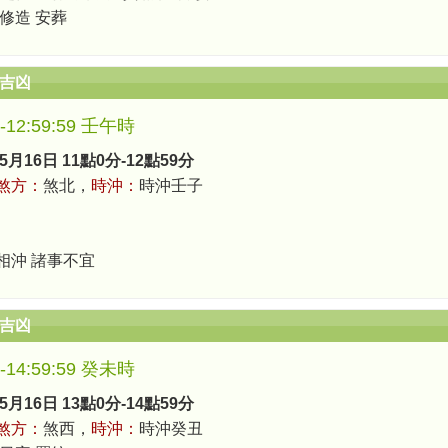
 修造 安葬
辰吉凶
0-12:59:59 壬午時
5月16日 11點0分-12點59分
煞方：
煞北，
時沖：
時沖壬子
相沖 諸事不宜
辰吉凶
0-14:59:59 癸未時
5月16日 13點0分-14點59分
煞方：
煞西，
時沖：
時沖癸丑