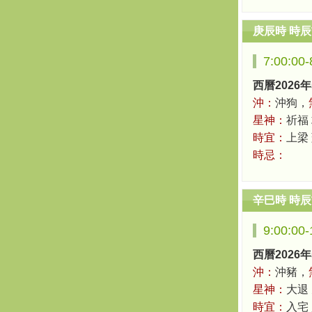
庚辰時 時
7:00:00
西曆2026年
沖：
沖狗，
星神：
祈福 
時宜：
上梁
時忌：
辛巳時 時
9:00:00
西曆2026年
沖：
沖豬，
星神：
大退
時宜：
入宅