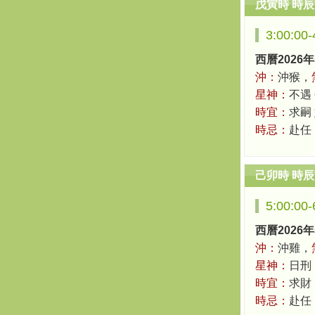
戊寅時 時
3:00:00
西曆2026年
沖：
沖猴，
星神：
不遇
時宜：
求嗣 
時忌：
赴任
己卯時 時
5:00:00
西曆2026年
沖：
沖雞，
星神：
日刑
時宜：
求財 
時忌：
赴任