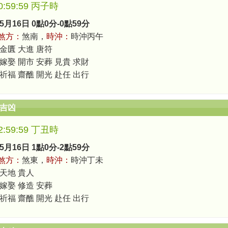
-0:59:59 丙子時
5月16日 0點0分-0點59分
煞方：
煞南，
時沖：
時沖丙午
 金匱 大進 唐符
 嫁娶 開市 安葬 見貴 求財
 祈福 齋醮 開光 赴任 出行
辰吉凶
-2:59:59 丁丑時
5月16日 1點0分-2點59分
煞方：
煞東，
時沖：
時沖丁未
 天地 貴人
 嫁娶 修造 安葬
 祈福 齋醮 開光 赴任 出行