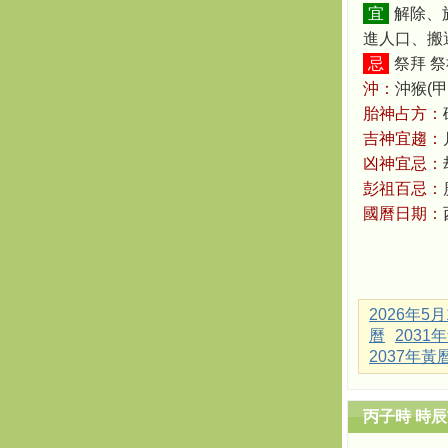
宜
解除、
進人口、搬
忌
祭拜 祭
沖：
沖猴(甲
胎神占方：
吉神宜趨：
凶神宜忌：
彭祖百忌：
國曆日期：
2026年5
曆
2031
2037年黃
丙子時 時