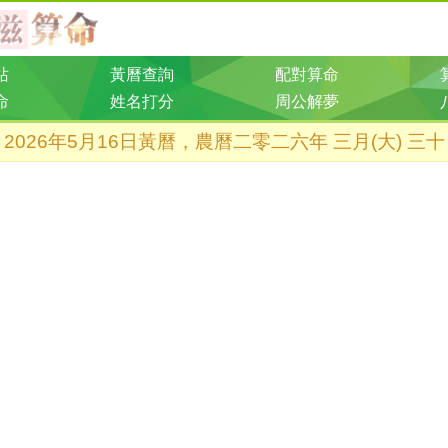
站
黃曆查詢
配對算命
命
姓名打分
周公解夢
2026年5月16日黃曆，農曆二零二六年 三月(大) 三十