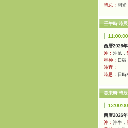
時忌：
開光
壬午時 時
11:00:0
西曆2026年
沖：
沖鼠，
星神：
日破
時宜：
時忌：
日時
癸未時 時
13:00:0
西曆2026年
沖：
沖牛，