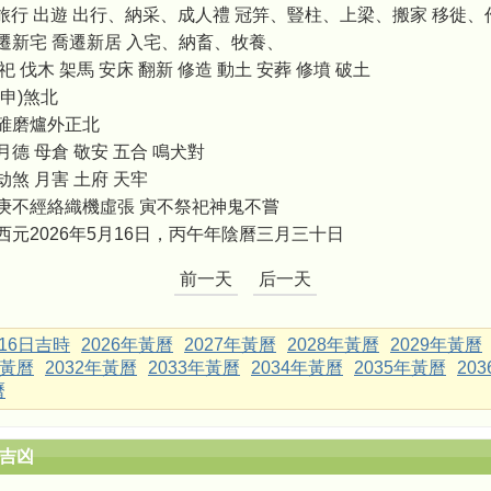
旅行 出遊 出行、納采、成人禮 冠笄、豎柱、上梁、搬家 移徙
遷新宅 喬遷新居 入宅、納畜、牧養、
祀 伐木 架馬 安床 翻新 修造 動土 安葬 修墳 破土
申)煞北
碓磨爐外正北
月德 母倉 敬安 五合 鳴犬對
劫煞 月害 土府 天牢
庚不經絡織機虛張 寅不祭祀神鬼不嘗
西元2026年5月16日，丙午年陰曆三月三十日
前一天
后一天
月16日吉時
2026年黃曆
2027年黃曆
2028年黃曆
2029年黃曆
年黃曆
2032年黃曆
2033年黃曆
2034年黃曆
2035年黃曆
20
曆
辰吉凶