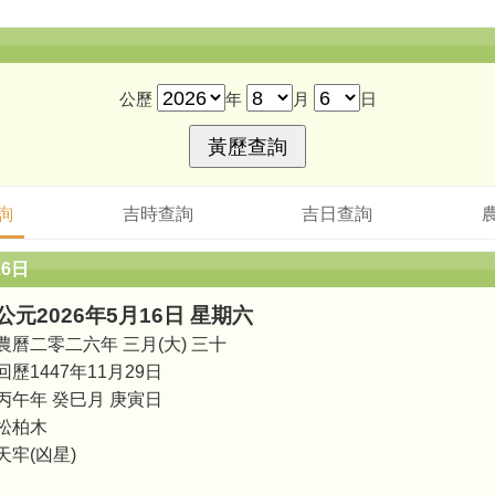
公歷
年
月
日
詢
吉時查詢
吉日查詢
16日
公元2026年5月16日 星期六
農曆二零二六年 三月(大) 三十
回歷1447年11月29日
丙午年 癸巳月 庚寅日
松柏木
天牢(凶星)