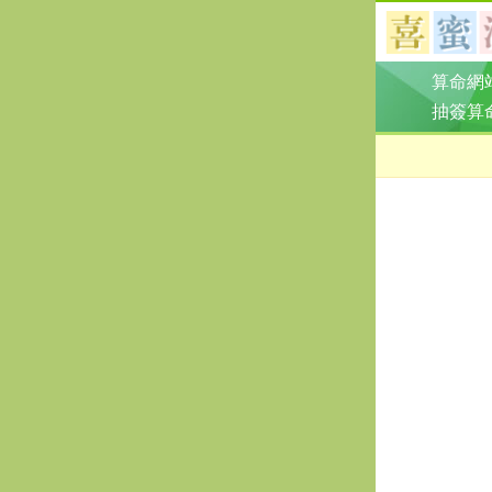
算命網
抽簽算