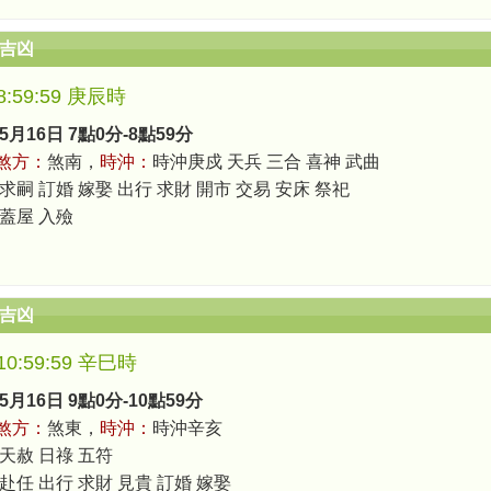
辰吉凶
-8:59:59 庚辰時
5月16日 7點0分-8點59分
煞方：
煞南，
時沖：
時沖庚戍 天兵 三合 喜神 武曲
求嗣 訂婚 嫁娶 出行 求財 開市 交易 安床 祭祀
 蓋屋 入殮
辰吉凶
-10:59:59 辛巳時
5月16日 9點0分-10點59分
煞方：
煞東，
時沖：
時沖辛亥
 天赦 日祿 五符
 赴任 出行 求財 見貴 訂婚 嫁娶