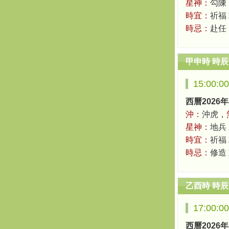
星神：
勾陳
時宜：
祈福
時忌：
赴任
甲申時 時
15:00:0
西曆2026年
沖：
沖虎，
星神：
地兵
時宜：
祈福 
時忌：
修造
乙酉時 時
17:00:0
西曆2026年