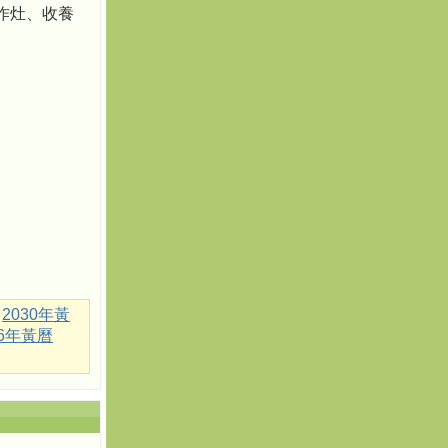
、作灶、收養
2030年黃
36年黃曆