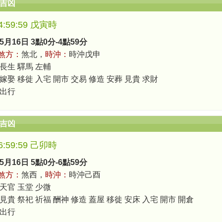
辰吉凶
-4:59:59 戊寅時
5月16日 3點0分-4點59分
煞方：
煞北，
時沖：
時沖戊申
 長生 驛馬 左輔
嫁娶 移徙 入宅 開市 交易 修造 安葬 見貴 求財
 出行
辰吉凶
-6:59:59 己卯時
5月16日 5點0分-6點59分
煞方：
煞西，
時沖：
時沖己酉
 天官 玉堂 少微
見貴 祭祀 祈福 酬神 修造 蓋屋 移徙 安床 入宅 開市 開倉
 出行