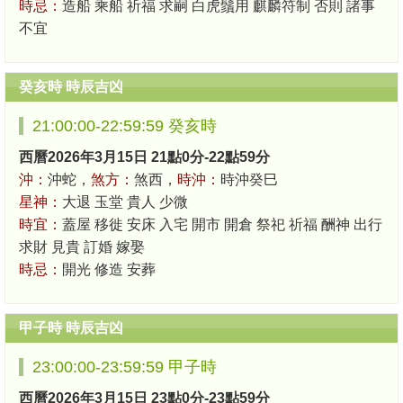
時忌：
造船 乘船 祈福 求嗣 白虎鬚用 麒麟符制 否則 諸事
不宜
癸亥時 時辰吉凶
21:00:00-22:59:59 癸亥時
西曆2026年3月15日 21點0分-22點59分
沖：
沖蛇，
煞方：
煞西，
時沖：
時沖癸巳
星神：
大退 玉堂 貴人 少微
時宜：
蓋屋 移徙 安床 入宅 開市 開倉 祭祀 祈福 酬神 出行
求財 見貴 訂婚 嫁娶
時忌：
開光 修造 安葬
甲子時 時辰吉凶
23:00:00-23:59:59 甲子時
西曆2026年3月15日 23點0分-23點59分