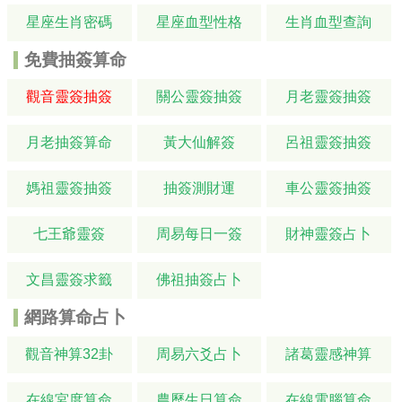
星座生肖密碼
星座血型性格
生肖血型查詢
免費抽簽算命
觀音靈簽抽簽
關公靈簽抽簽
月老靈簽抽簽
月老抽簽算命
黃大仙解簽
呂祖靈簽抽簽
媽祖靈簽抽簽
抽簽測財運
車公靈簽抽簽
七王爺靈簽
周易每日一簽
財神靈簽占卜
文昌靈簽求籤
佛祖抽簽占卜
網路算命占卜
觀音神算32卦
周易六爻占卜
諸葛靈感神算
在線宮度算命
農歷生日算命
在線電腦算命