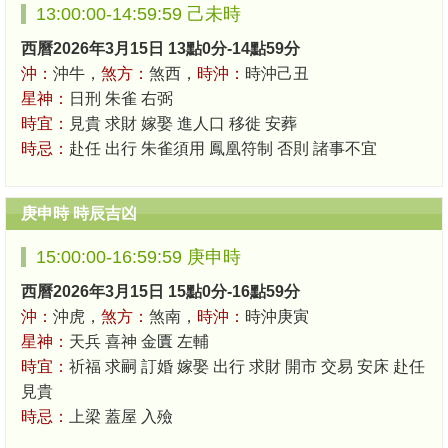
13:00:00-14:59:59 己未時
西曆2026年3月15日 13點0分-14點59分
沖：
沖牛，
煞方：
煞西，
時沖：
時沖己丑
星神：
日刑 朱雀 右弼
時宜：
見貴 求財 嫁娶 進人口 移徙 安葬
時忌：
赴任 出行 朱雀須用 鳳凰符制 否則 諸事不宜
庚申時 時辰吉凶
15:00:00-16:59:59 庚申時
西曆2026年3月15日 15點0分-16點59分
沖：
沖虎，
煞方：
煞南，
時沖：
時沖庚寅
星神：
天兵 喜神 金匱 左輔
時宜：
祈福 求嗣 訂婚 嫁娶 出行 求財 開市 交易 安床 赴任
見貴
時忌：
上梁 蓋屋 入殮