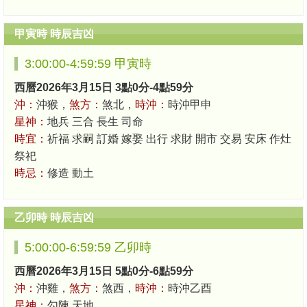
甲寅時 時辰吉凶
3:00:00-4:59:59 甲寅時
西曆2026年3月15日 3點0分-4點59分
沖：
沖猴，
煞方：
煞北，
時沖：
時沖甲申
星神：
地兵 三合 長生 司命
時宜：
祈福 求嗣 訂婚 嫁娶 出行 求財 開市 交易 安床 作灶
祭祀
時忌：
修造 動土
乙卯時 時辰吉凶
5:00:00-6:59:59 乙卯時
西曆2026年3月15日 5點0分-6點59分
沖：
沖雞，
煞方：
煞西，
時沖：
時沖乙酉
星神：
勾陳 天地