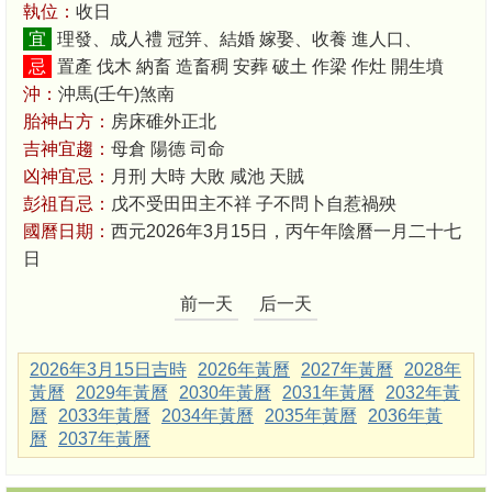
執位：
收日
宜
理發、成人禮 冠笄、結婚 嫁娶、收養 進人口、
忌
置產 伐木 納畜 造畜稠 安葬 破土 作梁 作灶 開生墳
沖：
沖馬(壬午)煞南
胎神占方：
房床碓外正北
吉神宜趨：
母倉 陽德 司命
凶神宜忌：
月刑 大時 大敗 咸池 天賊
彭祖百忌：
戊不受田田主不祥 子不問卜自惹禍殃
國曆日期：
西元2026年3月15日，丙午年陰曆一月二十七
日
前一天
后一天
2026年3月15日吉時
2026年黃曆
2027年黃曆
2028年
黃曆
2029年黃曆
2030年黃曆
2031年黃曆
2032年黃
曆
2033年黃曆
2034年黃曆
2035年黃曆
2036年黃
曆
2037年黃曆