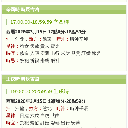
辛酉時 時辰吉凶
17:00:00-18:59:59 辛酉時
西曆2026年3月15日 17點0分-18點59分
沖：
沖兔，
煞方：
煞東，
時沖：
時沖辛卯
星神：
狗食 天赦 貴人 寶光
時宜：
修造 入宅 安葬 出行 求財 見貴 訂婚 嫁娶
時忌：
祭祀 祈福 齋醮 酬神
壬戌時 時辰吉凶
19:00:00-20:59:59 壬戌時
西曆2026年3月15日 19點0分-20點59分
沖：
沖龍，
煞方：
煞北，
時沖：
時沖壬辰
星神：
日建 六戊 白虎 武曲
時宜：
祭祀 齋醮 訂婚 嫁娶 出行 安葬