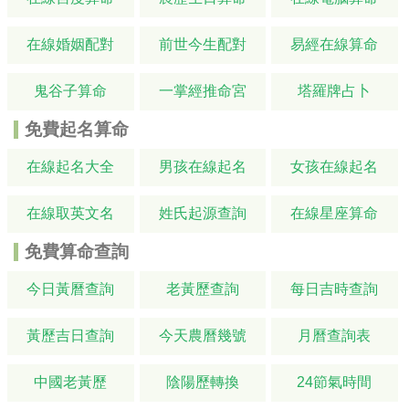
在線婚姻配對
前世今生配對
易經在線算命
鬼谷子算命
一掌經推命宮
塔羅牌占卜
免費起名算命
在線起名大全
男孩在線起名
女孩在線起名
在線取英文名
姓氏起源查詢
在線星座算命
免費算命查詢
今日黃曆查詢
老黃歷查詢
每日吉時查詢
黃歷吉日查詢
今天農曆幾號
月曆查詢表
中國老黃歷
陰陽歷轉換
24節氣時間