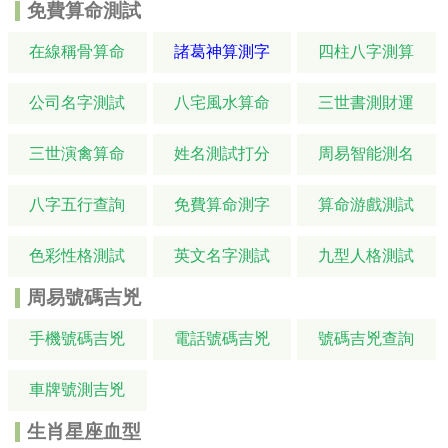
免費算命測試
在線稱骨算命
諸葛神算測字
四柱八字測算
公司名字測試
八宅風水算命
三世書測財運
三世演禽算命
姓名測試打分
周易智能測名
八字五行查詢
免費算命測字
算命游戲測試
色彩性格測試
英文名字測試
九型人格測試
周易號碼吉兇
手機號碼吉兇
電話號碼吉兇
號碼吉兇查詢
車牌號測吉兇
生肖星座血型