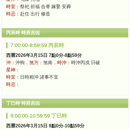
時宜：
祭祀 祈福 合脊 嫁娶 安葬
時忌：
赴任 出行 修造
丙辰時 時辰吉凶
7:00:00-8:59:59 丙辰時
西曆2026年3月15日 7點0分-8點59分
沖：
沖狗，
煞方：
煞南，
時沖：
時沖丙戍 日破
星神：
時宜：
日時相沖 諸事不宜
時忌：
丁巳時 時辰吉凶
9:00:00-10:59:59 丁巳時
西曆2026年3月15日 9點0分-10點59分