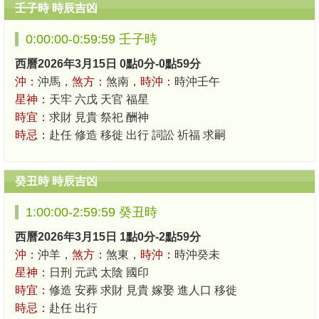
壬子時 時辰吉凶
0:00:00-0:59:59 壬子時
西曆2026年3月15日 0點0分-0點59分
沖：
沖馬，
煞方：
煞南，
時沖：
時沖壬午
星神：
天牢 六戊 天官 福星
時宜：
求財 見貴 祭祀 酬神
時忌：
赴任 修造 移徙 出行 詞訟 祈福 求嗣
癸丑時 時辰吉凶
1:00:00-2:59:59 癸丑時
西曆2026年3月15日 1點0分-2點59分
沖：
沖羊，
煞方：
煞東，
時沖：
時沖癸未
星神：
日刑 元武 太陰 國印
時宜：
修造 安葬 求財 見貴 嫁娶 進人口 移徙
時忌：
赴任 出行