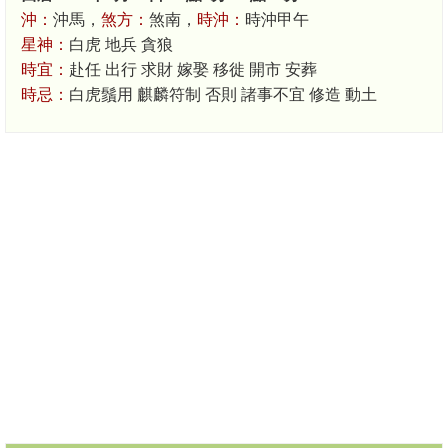
沖：
沖馬，
煞方：
煞南，
時沖：
時沖甲午
星神：
白虎 地兵 貪狼
時宜：
赴任 出行 求財 嫁娶 移徙 開市 安葬
時忌：
白虎鬚用 麒麟符制 否則 諸事不宜 修造 動土