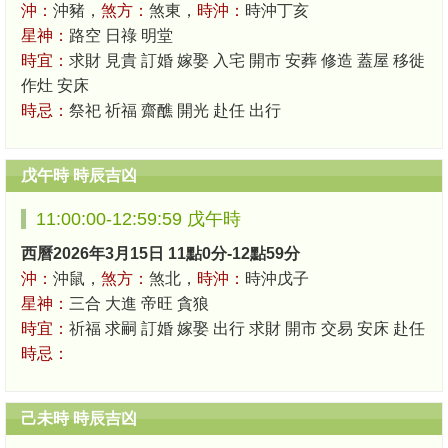
沖：
沖豬，
煞方：
煞東，
時沖：
時沖丁亥
星神：
路空 日祿 明堂
時宜：
求財 見貴 訂婚 嫁娶 入宅 開市 安葬 修造 蓋屋 移徙
作灶 安床
時忌：
祭祀 祈福 齋醮 開光 赴任 出行
戊午時 時辰吉凶
11:00:00-12:59:59 戊午時
西曆2026年3月15日 11點0分-12點59分
沖：
沖鼠，
煞方：
煞北，
時沖：
時沖戊子
星神：
三合 大進 帝旺 貪狼
時宜：
祈福 求嗣 訂婚 嫁娶 出行 求財 開市 交易 安床 赴任
時忌：
己未時 時辰吉凶