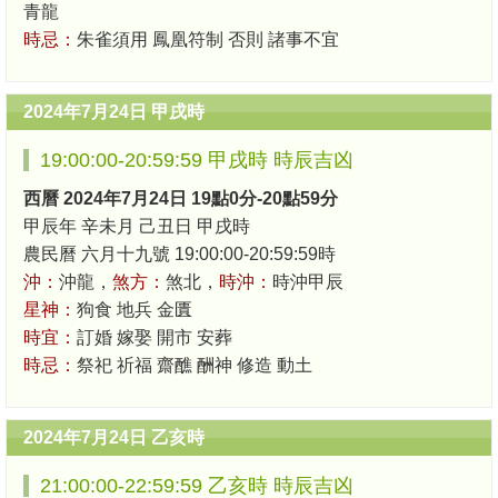
青龍
時忌：
朱雀須用 鳳凰符制 否則 諸事不宜
2024年7月24日 甲戌時
19:00:00-20:59:59 甲戌時 時辰吉凶
西曆 2024年7月24日 19點0分-20點59分
甲辰年 辛未月 己丑日 甲戌時
農民曆 六月十九號 19:00:00-20:59:59時
沖：
沖龍，
煞方：
煞北，
時沖：
時沖甲辰
星神：
狗食 地兵 金匱
時宜：
訂婚 嫁娶 開市 安葬
時忌：
祭祀 祈福 齋醮 酬神 修造 動土
2024年7月24日 乙亥時
21:00:00-22:59:59 乙亥時 時辰吉凶