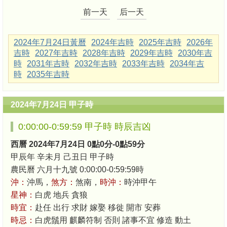
前一天
后一天
2024年7月24日黃曆
2024年吉時
2025年吉時
2026年
吉時
2027年吉時
2028年吉時
2029年吉時
2030年吉
時
2031年吉時
2032年吉時
2033年吉時
2034年吉
時
2035年吉時
2024年7月24日 甲子時
0:00:00-0:59:59 甲子時 時辰吉凶
西曆 2024年7月24日 0點0分-0點59分
甲辰年 辛未月 己丑日 甲子時
農民曆 六月十九號 0:00:00-0:59:59時
沖：
沖馬，
煞方：
煞南，
時沖：
時沖甲午
星神：
白虎 地兵 貪狼
時宜：
赴任 出行 求財 嫁娶 移徙 開市 安葬
時忌：
白虎鬚用 麒麟符制 否則 諸事不宜 修造 動土