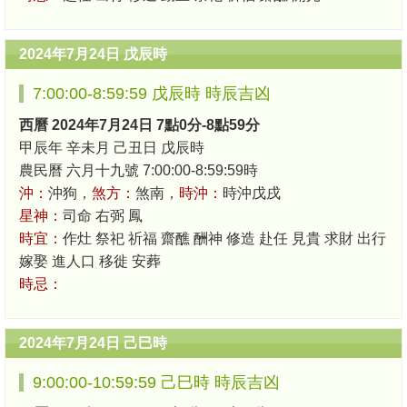
2024年7月24日 戊辰時
7:00:00-8:59:59 戊辰時 時辰吉凶
西曆 2024年7月24日 7點0分-8點59分
甲辰年 辛未月 己丑日 戊辰時
農民曆 六月十九號 7:00:00-8:59:59時
沖：
沖狗，
煞方：
煞南，
時沖：
時沖戊戌
星神：
司命 右弼 鳳
時宜：
作灶 祭祀 祈福 齋醮 酬神 修造 赴任 見貴 求財 出行
嫁娶 進人口 移徙 安葬
時忌：
2024年7月24日 己巳時
9:00:00-10:59:59 己巳時 時辰吉凶