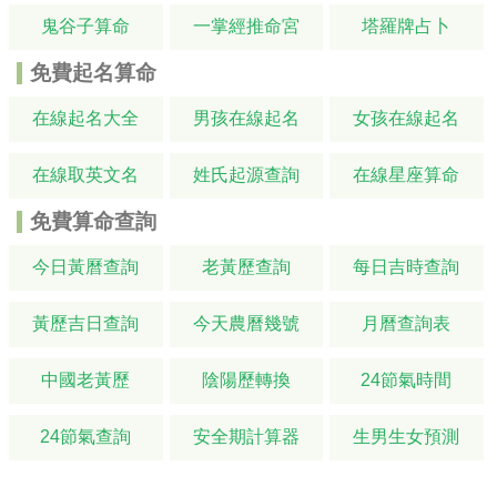
鬼谷子算命
一掌經推命宮
塔羅牌占卜
免費起名算命
在線起名大全
男孩在線起名
女孩在線起名
在線取英文名
姓氏起源查詢
在線星座算命
免費算命查詢
今日黃曆查詢
老黃歷查詢
每日吉時查詢
黃歷吉日查詢
今天農曆幾號
月曆查詢表
中國老黃歷
陰陽歷轉換
24節氣時間
24節氣查詢
安全期計算器
生男生女預測