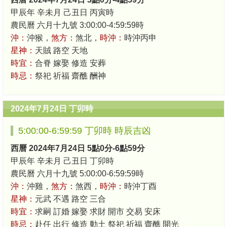
甲辰年 辛未月 己丑日 丙寅時
農民曆 六月十九號 3:00:00-4:59:59時
沖：
沖猴，
煞方：
煞北，
時沖：
時沖丙申
星神：
天賊 路空 天地
時宜：
合脊 嫁娶 修造 安葬
時忌：
祭祀 祈福 齋醮 酬神
2024年7月24日 丁卯時
5:00:00-6:59:59 丁卯時 時辰吉凶
西曆 2024年7月24日 5點0分-6點59分
甲辰年 辛未月 己丑日 丁卯時
農民曆 六月十九號 5:00:00-6:59:59時
沖：
沖雞，
煞方：
煞西，
時沖：
時沖丁酉
星神：
元武 不遇 路空 三合
時宜：
求嗣 訂婚 嫁娶 求財 開市 交易 安床
時忌：
赴任 出行 修造 動土 祭祀 祈福 齋醮 開光