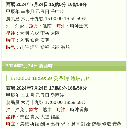
西曆 2024年7月24日 15點0分-16點59分
甲辰年 辛未月 己丑日 壬申時
農民曆 六月十九號 15:00:00-16:59:59時
沖：
沖虎，
煞方：
煞南，
時沖：
時沖壬寅
星神：
天刑 六戊 雷兵 太陽
時宜：
入宅 修造 安葬
時忌：
赴任 詞訟 祈福 求嗣 乘船
2024年7月24日 癸酉時
17:00:00-18:59:59 癸酉時 時辰吉凶
西曆 2024年7月24日 17點0分-18點59分
甲辰年 辛未月 己丑日 癸酉時
農民曆 六月十九號 17:00:00-18:59:59時
沖：
沖兔，
煞方：
煞東，
時沖：
時沖癸卯
星神：
朱雀 貴人 大進 福星
時宜：
祭祀 祈福 酬神 出行 求財 見貴 訂婚 嫁娶 修造 安葬