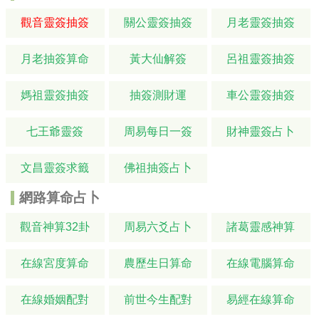
觀音靈簽抽簽
關公靈簽抽簽
月老靈簽抽簽
月老抽簽算命
黃大仙解簽
呂祖靈簽抽簽
媽祖靈簽抽簽
抽簽測財運
車公靈簽抽簽
七王爺靈簽
周易每日一簽
財神靈簽占卜
文昌靈簽求籤
佛祖抽簽占卜
網路算命占卜
觀音神算32卦
周易六爻占卜
諸葛靈感神算
在線宮度算命
農歷生日算命
在線電腦算命
在線婚姻配對
前世今生配對
易經在線算命