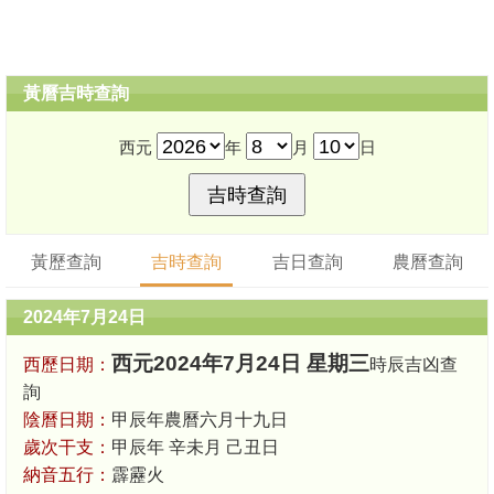
黃曆吉時查詢
西元
年
月
日
黃歷查詢
吉時查詢
吉日查詢
農曆查詢
2024年7月24日
西元2024年7月24日 星期三
西歷日期：
時辰吉凶查
詢
陰曆日期：
甲辰年農曆六月十九日
歲次干支：
甲辰年 辛未月 己丑日
納音五行：
霹靂火