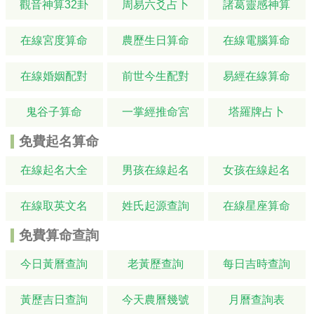
觀音神算32卦
周易六爻占卜
諸葛靈感神算
在線宮度算命
農歷生日算命
在線電腦算命
在線婚姻配對
前世今生配對
易經在線算命
鬼谷子算命
一掌經推命宮
塔羅牌占卜
免費起名算命
在線起名大全
男孩在線起名
女孩在線起名
在線取英文名
姓氏起源查詢
在線星座算命
免費算命查詢
今日黃曆查詢
老黃歷查詢
每日吉時查詢
黃歷吉日查詢
今天農曆幾號
月曆查詢表