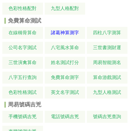
色彩性格配對
九型人格配對
免費算命測試
在線稱骨算命
諸葛神算測字
四柱八字測算
公司名字測試
八宅風水算命
三世書測財運
三世演禽算命
姓名測試打分
周易智能測名
八字五行查詢
免費算命測字
算命游戲測試
色彩性格測試
英文名字測試
九型人格測試
周易號碼吉兇
手機號碼吉兇
電話號碼吉兇
號碼吉兇查詢