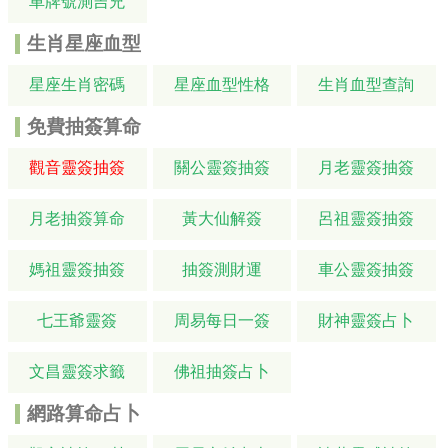
車牌號測吉兇
生肖星座血型
星座生肖密碼
星座血型性格
生肖血型查詢
免費抽簽算命
觀音靈簽抽簽
關公靈簽抽簽
月老靈簽抽簽
月老抽簽算命
黃大仙解簽
呂祖靈簽抽簽
媽祖靈簽抽簽
抽簽測財運
車公靈簽抽簽
七王爺靈簽
周易每日一簽
財神靈簽占卜
文昌靈簽求籤
佛祖抽簽占卜
網路算命占卜